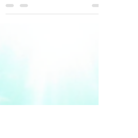
Puerto Morelos es un pequeño pueblo costero en
la Riviera Maya, conocido por su belleza natural y
su ambiente relajado. Si estás buscando...